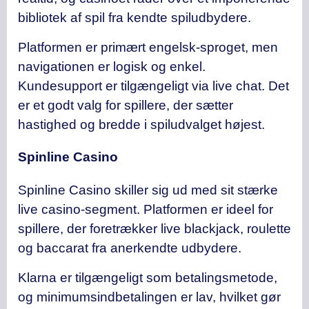
bibliotek af spil fra kendte spiludbydere.
Platformen er primært engelsk-sproget, men
navigationen er logisk og enkel.
Kundesupport er tilgængeligt via live chat. Det
er et godt valg for spillere, der sætter
hastighed og bredde i spiludvalget højest.
Spinline Casino
Spinline Casino skiller sig ud med sit stærke
live casino-segment. Platformen er ideel for
spillere, der foretrækker live blackjack, roulette
og baccarat fra anerkendte udbydere.
Klarna er tilgængeligt som betalingsmetode,
og minimumsindbetalingen er lav, hvilket gør