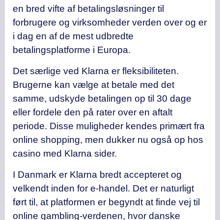
en bred vifte af betalingsløsninger til
forbrugere og virksomheder verden over og er
i dag en af de mest udbredte
betalingsplatforme i Europa.
Det særlige ved Klarna er fleksibiliteten.
Brugerne kan vælge at betale med det
samme, udskyde betalingen op til 30 dage
eller fordele den på rater over en aftalt
periode. Disse muligheder kendes primært fra
online shopping, men dukker nu også op hos
casino med Klarna sider.
I Danmark er Klarna bredt accepteret og
velkendt inden for e-handel. Det er naturligt
ført til, at platformen er begyndt at finde vej til
online gambling-verdenen, hvor danske