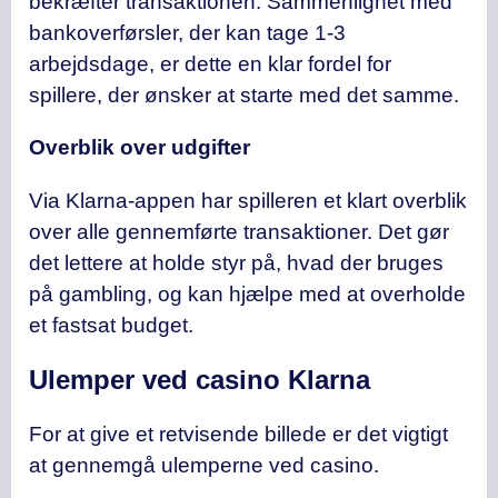
bekræfter transaktionen. Sammenlignet med
bankoverførsler, der kan tage 1-3
arbejdsdage, er dette en klar fordel for
spillere, der ønsker at starte med det samme.
Overblik over udgifter
Via Klarna-appen har spilleren et klart overblik
over alle gennemførte transaktioner. Det gør
det lettere at holde styr på, hvad der bruges
på gambling, og kan hjælpe med at overholde
et fastsat budget.
Ulemper ved casino Klarna
For at give et retvisende billede er det vigtigt
at gennemgå ulemperne ved casino.