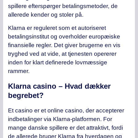
spillere efterspørger betalingsmetoder, de
allerede kender og stoler på.
Klarna er reguleret som et autoriseret
betalingsinstitut og overholder europæiske
finansielle regler. Det giver brugerne en vis
tryghed ved at vide, at tjenesten opererer
inden for klart definerede lovmæssige
rammer.
Klarna casino – Hvad dækker
begrebet?
Et casino er et online casino, der accepterer
indbetalinger via Klarna-platformen. For
mange danske spillere er det attraktivt, fordi
de allerede bruger Klarna fra hverdagen og