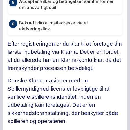
Acceptér vilkår og betingelser samt informér
om ansvarligt spil
Bekræft din e-mailadresse via et
aktiveringslink
Efter registreringen er du klar til at foretage din
første indbetaling via Klarna. Det er en fordel,
at du allerede har en Klarna-konto klar, da det
fremskynder processen betydeligt.
Danske Klarna casinoer med en
Spillemyndighed-licens er lovpligtige til at
verificere spillerens identitet, inden en
udbetaling kan foretages. Det er en
sikkerhedsforanstaltning, der beskytter både
spilleren og operatøren.