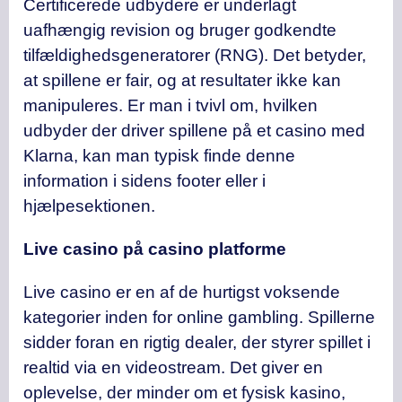
Certificerede udbydere er underlagt
uafhængig revision og bruger godkendte
tilfældighedsgeneratorer (RNG). Det betyder,
at spillene er fair, og at resultater ikke kan
manipuleres. Er man i tvivl om, hvilken
udbyder der driver spillene på et casino med
Klarna, kan man typisk finde denne
information i sidens footer eller i
hjælpesektionen.
Live casino på casino platforme
Live casino er en af de hurtigst voksende
kategorier inden for online gambling. Spillerne
sidder foran en rigtig dealer, der styrer spillet i
realtid via en videostream. Det giver en
oplevelse, der minder om et fysisk kasino,