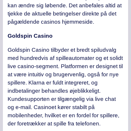
kan ændre sig løbende. Det anbefales altid at
tjekke de aktuelle betingelser direkte på det
pågældende casinos hjemmeside.
Goldspin Casino
Goldspin Casino tilbyder et bredt spiludvalg
med hundredvis af spilleautomater og et solidt
live casino-segment. Platformen er designet til
at være intuitiv og brugervenlig, også for nye
spillere. Klarna er fuldt integreret, og
indbetalinger behandles øjeblikkeligt.
Kundesupporten er tilgængelig via live chat
og e-mail. Casinoet kører stabilt på
mobilenheder, hvilket er en fordel for spillere,
der foretrækker at spille fra telefonen.