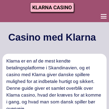
Casino med Klarna
Klarna er en af de mest kendte
betalingsplatforme i Skandinavien, og et
casino med Klarna giver danske spillere
mulighed for at indbetale hurtigt og sikkert.
Denne guide giver et samlet overblik over
Klarna casino, hvad der kræves for at komme
i gang, og hvad man som dansk spiller bør
overveje.