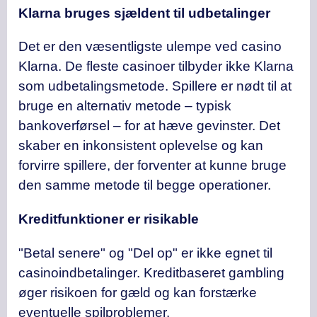
Klarna bruges sjældent til udbetalinger
Det er den væsentligste ulempe ved casino
Klarna. De fleste casinoer tilbyder ikke Klarna
som udbetalingsmetode. Spillere er nødt til at
bruge en alternativ metode – typisk
bankoverførsel – for at hæve gevinster. Det
skaber en inkonsistent oplevelse og kan
forvirre spillere, der forventer at kunne bruge
den samme metode til begge operationer.
Kreditfunktioner er risikable
"Betal senere" og "Del op" er ikke egnet til
casinoindbetalinger. Kreditbaseret gambling
øger risikoen for gæld og kan forstærke
eventuelle spilproblemer.